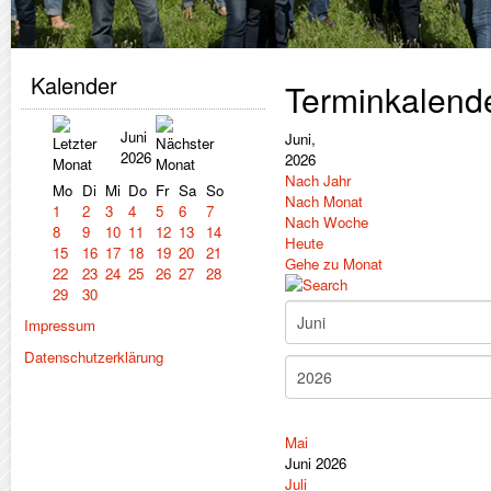
Kalender
Terminkalend
Juni
Juni,
2026
2026
Nach Jahr
Mo
Di
Mi
Do
Fr
Sa
So
Nach Monat
1
2
3
4
5
6
7
Nach Woche
8
9
10
11
12
13
14
Heute
15
16
17
18
19
20
21
Gehe zu Monat
22
23
24
25
26
27
28
29
30
Impressum
Datenschutzerklärung
Mai
Juni 2026
Juli