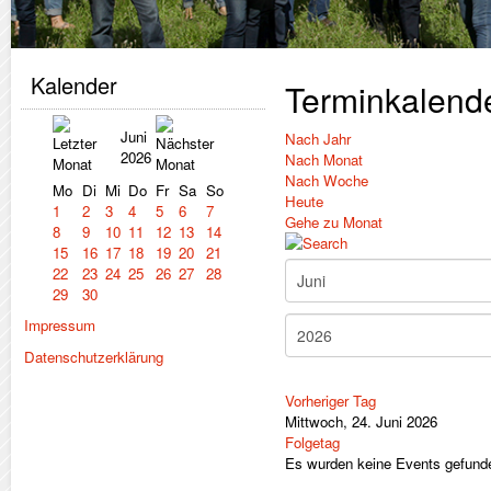
Kalender
Terminkalend
Juni
Nach Jahr
2026
Nach Monat
Nach Woche
Mo
Di
Mi
Do
Fr
Sa
So
Heute
1
2
3
4
5
6
7
Gehe zu Monat
8
9
10
11
12
13
14
15
16
17
18
19
20
21
22
23
24
25
26
27
28
29
30
Impressum
Datenschutzerklärung
Vorheriger Tag
Mittwoch, 24. Juni 2026
Folgetag
Es wurden keine Events gefund