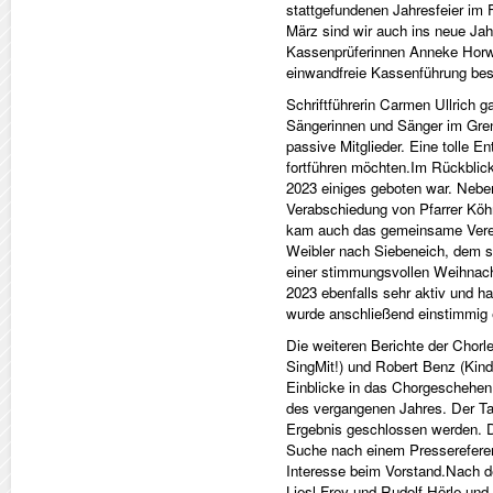
stattgefundenen Jahresfeier im
März sind wir auch ins neue Jah
Kassenprüferinnen Anneke Horwa
einwandfreie Kassenführung bes
Schriftführerin Carmen Ullrich g
Sängerinnen und Sänger im Gren
passive Mitglieder. Eine tolle E
fortführen möchten.Im Rückblick
2023 einiges geboten war. Neben 
Verabschiedung von Pfarrer Köhre
kam auch das gemeinsame Vere
Weibler nach Siebeneich, dem 
einer stimmungsvollen Weihnach
2023 ebenfalls sehr aktiv und h
wurde anschließend einstimmig e
Die weiteren Berichte der Chorl
SingMit!) und Robert Benz (Kind
Einblicke in das Chorgeschehen
des vergangenen Jahres. Der T
Ergebnis geschlossen werden. Di
Suche nach einem Pressereferent
Interesse beim Vorstand.Nach de
Liesl Frey und Rudolf Hörle un