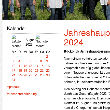
Kalender
Jahreshaup
2024
August
2026
Rückblick Jahreshauptversam
Mo
Di
Mi
Do
Fr
Sa
So
1
2
Nach einem verkürzten „akademi
3
4
5
6
7
8
9
Jahreshauptversammlung um 19:1
10
11
12
13
14
15
16
versprach eine zügig abzuhalten
17
18
19
20
21
22
23
einem Tagesordnungspunkt zum n
24
25
26
27
28
29
30
Totengedenken an unser 2023 ve
31
nehmen, ist selbstverständlich 
Impressum
Den Anfang der Berichte machte
durch das Geschäftsjahr 2023 f
Datenschutzerklärung
anschaulich erläuterte. Durch di
Dorffest im August und großzügi
kam die Chorgemeinschaft insges