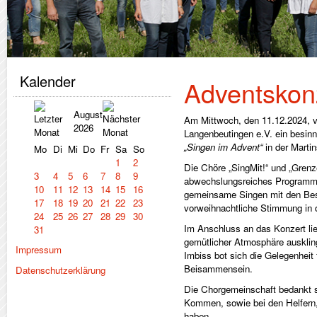
Kalender
Adventskon
August
Am Mittwoch, den 11.12.2024, v
2026
Langenbeutingen e.V. ein besin
„Singen im Advent“
in der Marti
Mo
Di
Mi
Do
Fr
Sa
So
1
2
Die Chöre „SingMit!“ und „Grenze
3
4
5
6
7
8
9
abwechslungsreiches Programm.
10
11
12
13
14
15
16
gemeinsame Singen mit den Bes
17
18
19
20
21
22
23
vorweihnachtliche Stimmung in d
24
25
26
27
28
29
30
Im Anschluss an das Konzert li
31
gemütlicher Atmosphäre ausklin
Impressum
Imbiss bot sich die Gelegenheit
Beisammensein.
Datenschutzerklärung
Die Chorgemeinschaft bedankt si
Kommen, sowie bei den Helfern
haben.