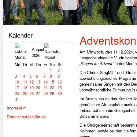
Kalender
Adventskon
August
Am Mittwoch, den 11.12.2024, v
2026
Langenbeutingen e.V. ein besin
„Singen im Advent“
in der Marti
Mo
Di
Mi
Do
Fr
Sa
So
1
2
Die Chöre „SingMit!“ und „Grenze
3
4
5
6
7
8
9
abwechslungsreiches Programm.
10
11
12
13
14
15
16
gemeinsame Singen mit den Bes
17
18
19
20
21
22
23
vorweihnachtliche Stimmung in d
24
25
26
27
28
29
30
Im Anschluss an das Konzert li
31
gemütlicher Atmosphäre ausklin
Impressum
Imbiss bot sich die Gelegenheit
Beisammensein.
Datenschutzerklärung
Die Chorgemeinschaft bedankt si
Kommen, sowie bei den Helfern
haben.