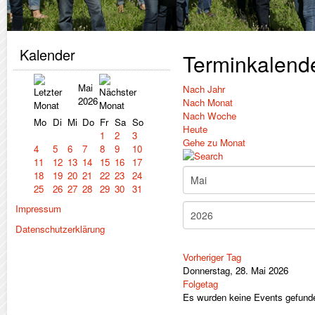
Kalender
Terminkalend
Mai
Nach Jahr
2026
Nach Monat
Nach Woche
Mo
Di
Mi
Do
Fr
Sa
So
Heute
1
2
3
Gehe zu Monat
4
5
6
7
8
9
10
11
12
13
14
15
16
17
18
19
20
21
22
23
24
25
26
27
28
29
30
31
Impressum
Datenschutzerklärung
Vorheriger Tag
Donnerstag, 28. Mai 2026
Folgetag
Es wurden keine Events gefund