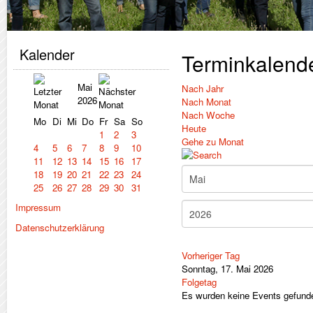
Kalender
Terminkalend
Mai
Nach Jahr
2026
Nach Monat
Nach Woche
Mo
Di
Mi
Do
Fr
Sa
So
Heute
1
2
3
Gehe zu Monat
4
5
6
7
8
9
10
11
12
13
14
15
16
17
18
19
20
21
22
23
24
25
26
27
28
29
30
31
Impressum
Datenschutzerklärung
Vorheriger Tag
Sonntag, 17. Mai 2026
Folgetag
Es wurden keine Events gefund