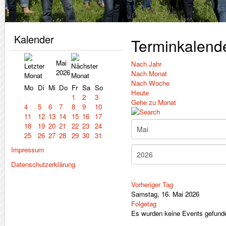
Kalender
Terminkalend
Mai
Nach Jahr
2026
Nach Monat
Nach Woche
Mo
Di
Mi
Do
Fr
Sa
So
Heute
1
2
3
Gehe zu Monat
4
5
6
7
8
9
10
11
12
13
14
15
16
17
18
19
20
21
22
23
24
25
26
27
28
29
30
31
Impressum
Datenschutzerklärung
Vorheriger Tag
Samstag, 16. Mai 2026
Folgetag
Es wurden keine Events gefund