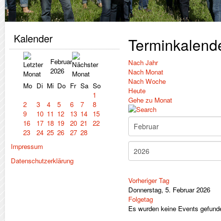
Kalender
Terminkalend
Februar
Nach Jahr
2026
Nach Monat
Nach Woche
Mo
Di
Mi
Do
Fr
Sa
So
Heute
1
Gehe zu Monat
2
3
4
5
6
7
8
9
10
11
12
13
14
15
16
17
18
19
20
21
22
23
24
25
26
27
28
Impressum
Datenschutzerklärung
Vorheriger Tag
Donnerstag, 5. Februar 2026
Folgetag
Es wurden keine Events gefund