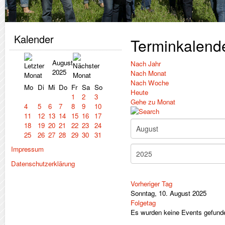
Kalender
Terminkalend
August
Nach Jahr
2025
Nach Monat
Nach Woche
Mo
Di
Mi
Do
Fr
Sa
So
Heute
1
2
3
Gehe zu Monat
4
5
6
7
8
9
10
11
12
13
14
15
16
17
18
19
20
21
22
23
24
25
26
27
28
29
30
31
Impressum
Datenschutzerklärung
Vorheriger Tag
Sonntag, 10. August 2025
Folgetag
Es wurden keine Events gefund